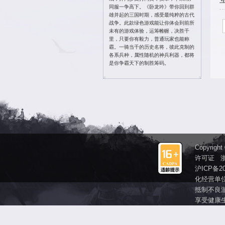
投诉 QQ ：895
投诉电话：4006
密码找回：
点此
修改密码：
点此
官方Q群 ：610
卧龙吟霸业区官
加群送海量