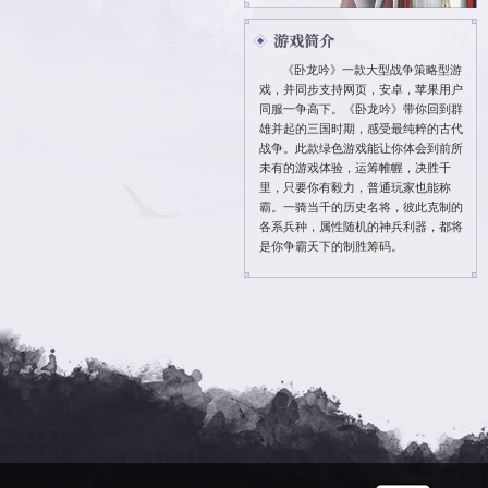
投诉 QQ ：895
投诉电话：4006
密码找回：
点此
修改密码：
点此
官方Q群 ：6102
卧龙吟霸业区官
加群送海量