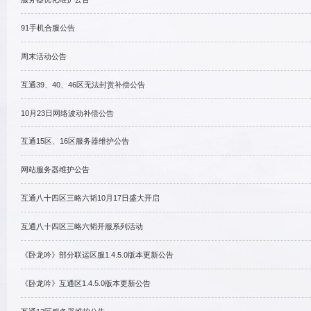
季节系统刷新异常补偿公告
服务器优化维护公告
91手机合服公告
]
北魏虎贲
新服开区
]
西蜀连弩
火爆开启
周末活动公告
互通39、40、46区无法封赏
9210688
10月23日网络波动补偿公告
210688