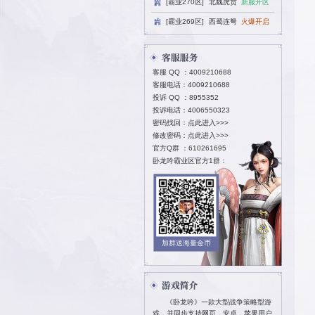
[霸业270区
[霸业269区
客服 QQ ：
40
客服电话：4009