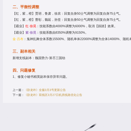
》一款大型战争策略型游
持网页，安卓，苹果用户
金·华雄
。《卧龙吟》带你回到群
熊虎先锋
：[普通]以500
时期，感受最纯粹的古代
【碾压2】，持续到战斗结
色游戏能让你体会到前所
【碾压2】：对兵力少于自身
验，运筹帷幄，决胜千
华雄
·命格：①冲锋陷阵（
毅力，普通玩家也能称
的历史名将，彼此克制的
性随机的神兵利器，都将
的制胜筹码。