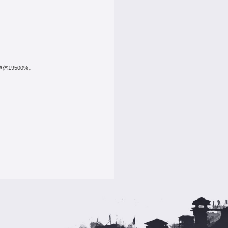
士气对横排敌人造成10800%物理伤害，目标兵力越多伤害越高，
束。
的目标造成的伤害提高100%,该效果不可驱散。
攻击）；②长驱直入（攻击）
横斧断关（特殊）
物理攻击+10%
暴击伤害+8%
物理攻击+25000
战法防御+20000
计策防御+20000
战法攻击-50000
计策攻击-50000