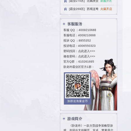
[霸业270区
[霸业269区
客服 QQ ：
40
客服电话：4009