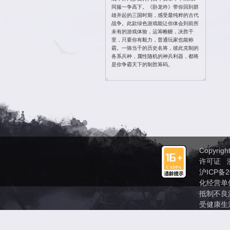
投诉 QQ ：895
投诉电话：4006
密码找回：
点此
修改密码：
点此
官方Q群 ：610
卧龙吟霸业区官
加群送海量