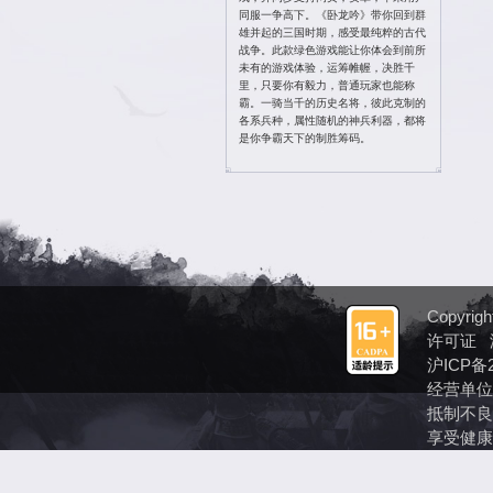
投诉 QQ ：895
投诉电话：4006
密码找回：
点此
修改密码：
点此
官方Q群 ：610
卧龙吟霸业区官
加群送海量