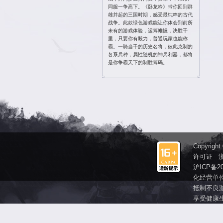
投诉 QQ ：895
投诉电话：4006
密码找回：
点此
修改密码：
点此
官方Q群 ：610
卧龙吟霸业区官
加群送海量