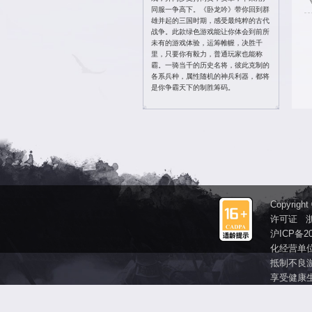
投诉 QQ ：895
投诉电话：4006
密码找回：
点此
修改密码：
点此
官方Q群 ：610
卧龙吟霸业区官
加群送海量