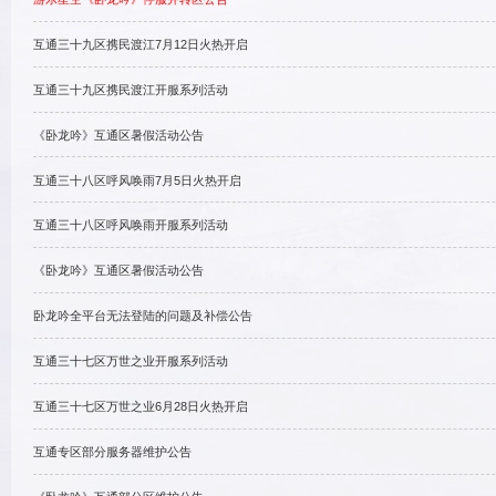
联运专区合服公告
游乐星空《卧龙吟》停服并转
互通三十九区携民渡江7月12
]
北魏虎贲
新服开区
]
西蜀连弩
火爆开启
互通三十九区携民渡江开服系
《卧龙吟》互通区暑假活动公
9210688
互通三十八区呼风唤雨7月5日
210688