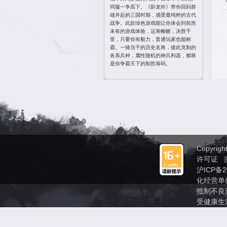
投诉 QQ ：895
投诉电话：4006
密码找回：
点此
修改密码：
点此
官方Q群 ：610
卧龙吟霸业区官
加群送海量