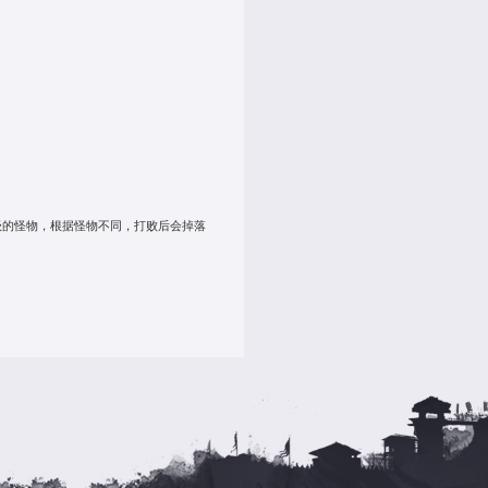
银币*300万、橙玉*3000、蓝将顿悟礼包*60、绿将顿悟礼包*60
银币*300万、橙玉*3000、绿将顿悟礼包*60、绫罗绸缎*
橙玉*5000、绫罗绸缎*150、犒赏令*15000、草料*2
晨4:00—2025年7月29日凌晨4:00
家达到VIP1就可以点击“清剿叛军”按钮来获取奖励，每次清剿花
道具名称
数量
包子
300
肉
150
酒
30
珍珠
200
碧玉杯
100
金香炉
30
军勋
5000