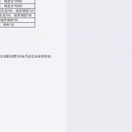
%
日重置
）
晨4:00—2025年7月29日凌晨4:00
击游戏屏幕上方活动图标并点击“充值活动”，即可领取相应的积分
值达到一定额度（
金币
）即可获得对应的奖励。
奖励内容
银币*20万、橙玉*500、
烛阴珠*1、应龙珠*1
橙玉*500、军勋*3000、蓝将顿悟礼包*6、绿将顿悟礼包*6、犒
橙玉*1000、军勋*5000、蓝将顿悟礼包*8、绿将顿悟礼
银币*100万、蓝将顿悟礼包*15、绿将顿悟礼包*15
银币*200万、
战功*500万、
橙玉*1000、军勋*1万、犒赏令*
银币*250万、战功*500万、橙玉*1500、军勋*2万、犒赏令*
银币*300万、战功*1000万、蓝将顿悟礼包*60、绿将顿悟礼包*60