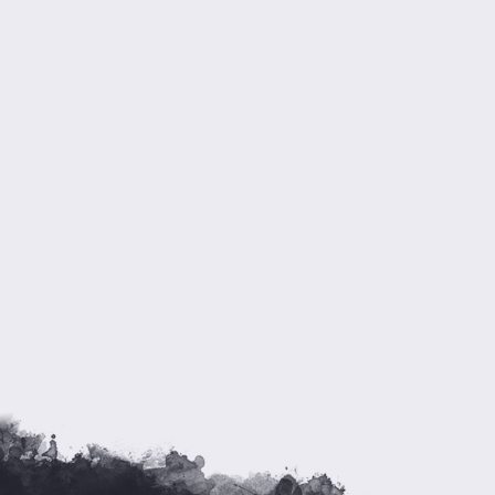
《卧龙吟
戏，并同步支
同服一争高下
雄并起的三国
战争。此款绿
未有的游戏体
里，只要你有
霸。一骑当千
各系兵种，属
是你争霸天下