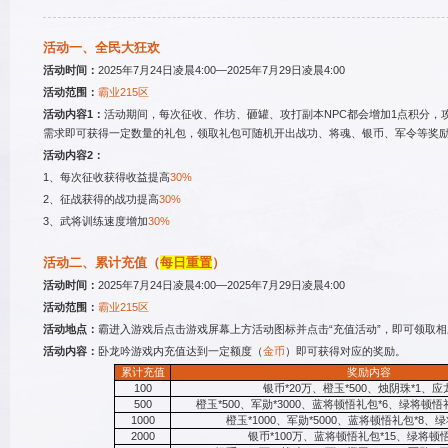
]
北魏虎贲
新服开区
活动一、全民大狂欢
活动时间：
2025
年7月24日凌
]
西蜀连弩
火爆开启
活动范围：
霸业215区
活动内容1：
活动期间，每次
需求即可获得一定数量的礼
9210688
活动内容2：
210688
1
、每次征收获得收益提高
3