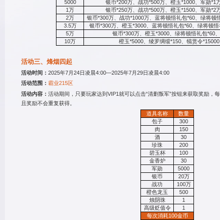
5352
2
、征战获得的战功提高
30
550323
3
、武将训练速度增加
30%
进入>>>
进入>>>
活动二、累计充值（
每
61695
活动时间：
2025
年7月24日凌
方1群：
活动范围：
霸业215区
活动地点：
霸进入游戏后点
活动内容：
卧龙吟游戏内充
累计充值
100
500
1000
金币
2000
5000
1
万
2
万