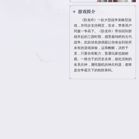
投诉 QQ ：895
投诉电话：4006
密码找回：
点此
修改密码：
点此
官方Q群 ：6102
卧龙吟霸业区官
加群送海量