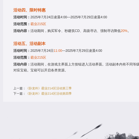
3.5
万
》一款大型战争策略型游
5
万
持网页，安卓，苹果用户
10
万
。《卧龙吟》带你回到群
时期，感受最纯粹的古代
活动三、烽烟四起
色游戏能让你体会到前所
活动时间：
2025
年7月24日凌
验，运筹帷幄，决胜千
活动范围：
霸业215区
毅力，普通玩家也能称
的历史名将，彼此克制的
活动内容：
活动期间，只要玩
性随机的神兵利器，都将
且奖励不会重复获得。
的制胜筹码。