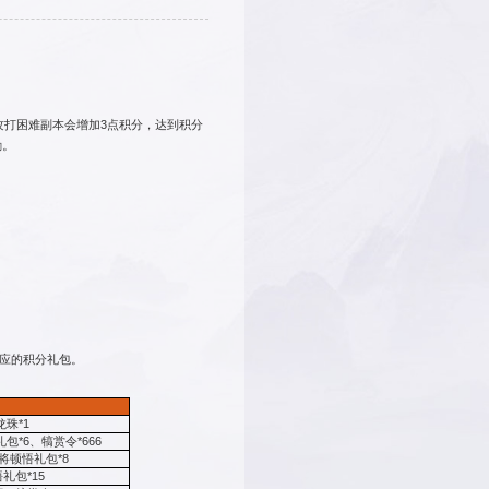
您所
《卧龙吟》霸业215区活动第二季
时间：2025-07-23 09:00:00
晨4:00—2025年7月29日凌晨4:00
征收、作坊、砸罐、攻打副本NPC都会增加1点积分，攻打困难
包，领取礼包可随机开出战功、将魂、银币、军令等奖励。
0%